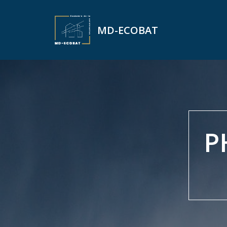
Aller
MD-ECOBAT
au
contenu
P